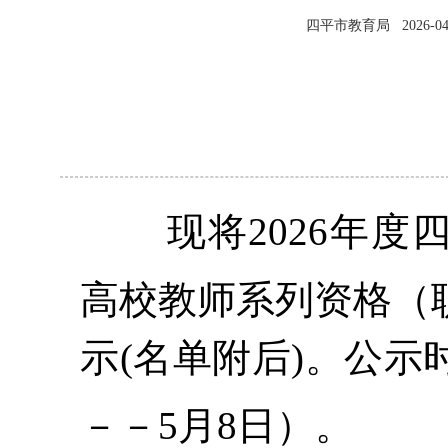
四平市教育局
2026-04
现将
202
6
年度
高校
教师系列资格（
示
(名单附后)。公示
－－
5
月
8
日）。