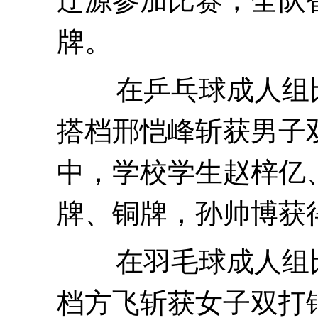
辽源参加比赛
，
全队
牌
。
在乒乓球成人组
搭档邢恺峰斩获男子
中，
学校学生
赵梓亿
牌、铜牌，孙帅博获
在羽毛球成人组
档方飞斩获女子双打