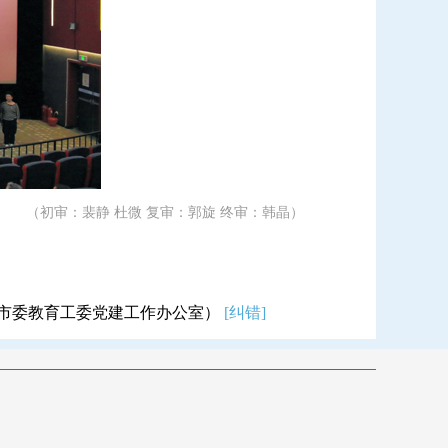
（初审：裴静 杜微 复审：郭旋 终审：韩晶）
市委教育工委党建工作办公室）
[纠错]