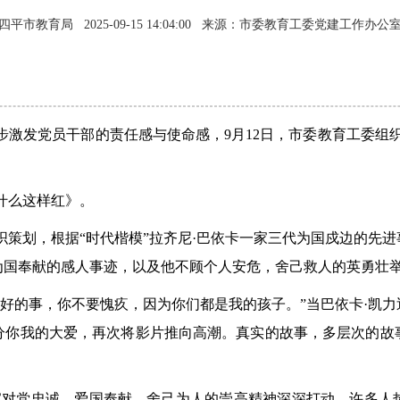
四平市教育局
2025-09-15 14:04:00
来源：市委教育工委党建工作办公
步激发党员干部的责任感与使命感，9月12日，市委教育工委组
什么这样红》。
织策划，根据“时代楷模”拉齐尼·巴依卡一家三代为国戍边的先
为国奉献的感人事迹，以及他不顾个人安危，舍己救人的英勇壮
不好的事，你不要愧疚，因为你们都是我的孩子。”当巴依卡·凯
分你我的大爱，再次将影片推向高潮。真实的故事，多层次的故
家对党忠诚、爱国奉献、舍己为人的崇高精神深深打动，许多人