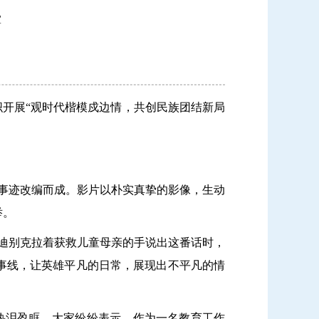
室
织开展“观时代楷模戍边情，共创民族团结新局
进事迹改编而成。影片以朴实真挚的影像，生动
举。
力迪别克拉着获救儿童母亲的手说出这番话时，
事线，让英雄平凡的日常，展现出不平凡的情
热泪盈眶
。大家纷纷表示，
作为
一名
教育工作