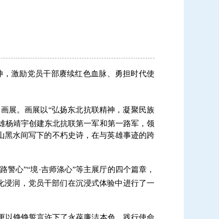
神，激励党员干部赓续红色血脉、勇担时代使
画展。画展以“弘扬东北抗联精神，凝聚民族
民英雄杨靖宇创建东北抗联第一军和第一路军，领
山黑水间写下的不朽史诗，在与英雄事迹的跨
路警心”“境·吉师涤心”等主展厅的四个篇章，
化浸润，党员干部们在沉浸式体验中进行了一
更以铮铮誓言许下了永葆廉洁本色、践行使命