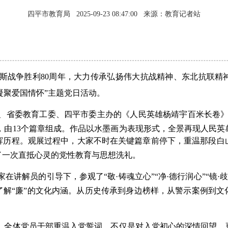
四平市教育局
2025-09-23 08:47:00
来源：教育记者站
斯战争胜利80周年，大力传承弘扬伟大抗战精神、东北抗联精
 凝聚爱国情怀”主题党日活动。
、省委教育工委、四平市委主办的《人民英雄杨靖宇百米长卷》
08米，由13个篇章组成。作品以水墨画为表现形式，全景再现人
辉历程。观展过程中，大家不时在关键篇章前停下，重温那段白
了一次直抵心灵的党性教育与思想洗礼。
讲解员的引导下，参观了“敬·铸魂立心”“净·德行润心”“镜·歧
了解“廉”的文化内涵。从历史传承到身边榜样，从警示案例到文
后，全体党员干部重温入党誓词，不仅是对入党初心的深情回望，